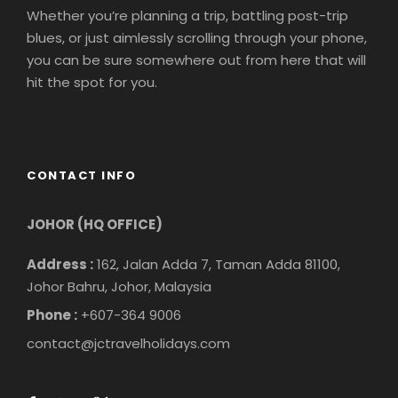
Whether you’re planning a trip, battling post-trip
blues, or just aimlessly scrolling through your phone,
you can be sure somewhere out from here that will
hit the spot for you.
CONTACT INFO
JOHOR (HQ OFFICE)
Address :
162, Jalan Adda 7, Taman Adda 81100,
Johor Bahru, Johor, Malaysia
Phone :
+607-364 9006
contact@jctravelholidays.com