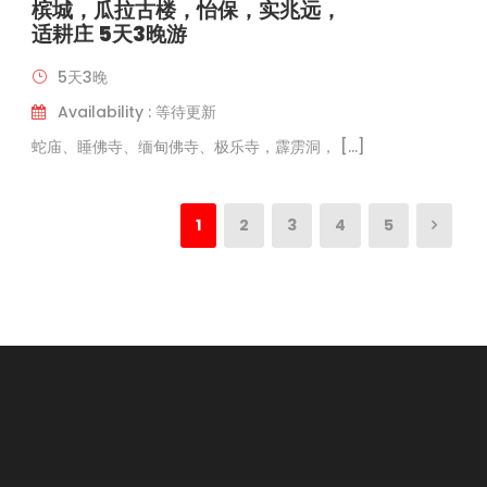
槟城，瓜拉古楼，怡保，实兆远，
适耕庄 5天3晚游
5天3晚
Availability : 等待更新
蛇庙、睡佛寺、缅甸佛寺、极乐寺，霹雳洞， […]
1
2
3
4
5