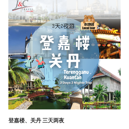
登嘉楼、关丹 三天两夜