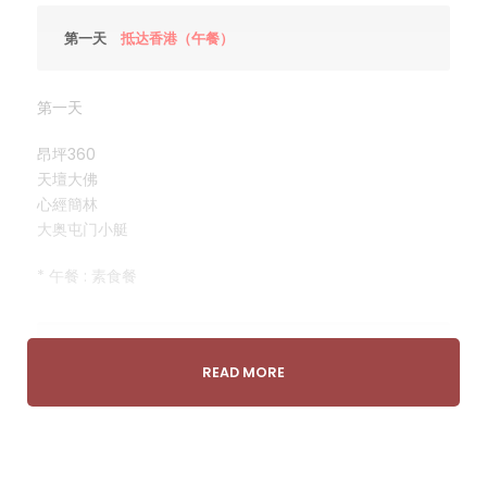
第一天
抵达香港（午餐）
第一天
昂坪360
天壇大佛
心經簡林
大奥屯门小艇
* 午餐 : 素食餐
第二天
香港（午餐）
READ MORE
第二天
沙田車公廟 或 嗇色園黃大仙祠