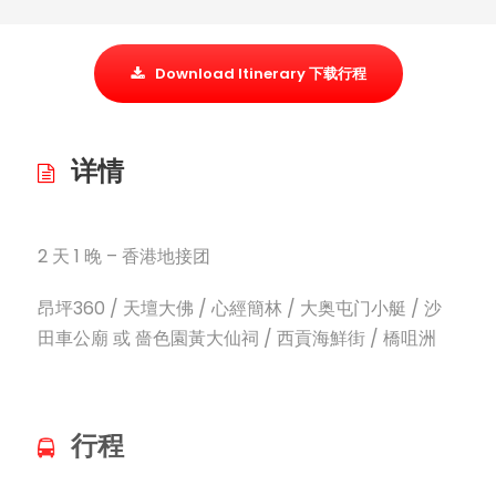
Download Itinerary 下载行程
详情
2 天 1 晚 – 香港地接团
昂坪360 / 天壇大佛 / 心經簡林 / 大奥屯门小艇 / 沙
田車公廟 或 嗇色園黃大仙祠 / 西貢海鮮街 / 橋咀洲
行程