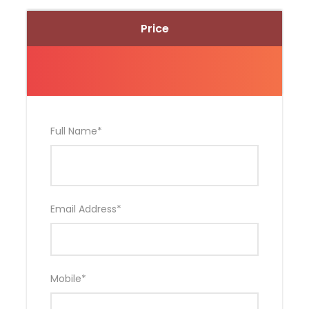
西貢海鮮街
橋咀洲
Price
* 午餐 ：海鲜餐馆
* 两天一晚行程 *
Full Name
*
~ 最少 2人成立出发
Email Address
*
其他事项
Map
Mobile
*