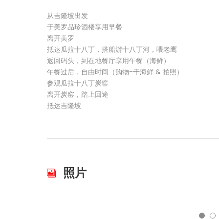
从吉隆坡出发
于美罗品珍酒楼享用早餐
离开美罗
抵达瓜拉十八丁，搭船游十八丁河，喂老鹰
返回码头，到在地餐厅享用午餐（海鲜）
午餐过后，自由时间（购物-干海鲜 & 拍照）
参观瓜拉十八丁炭窑
离开炭窑，踏上回途
抵达吉隆坡
照片
5