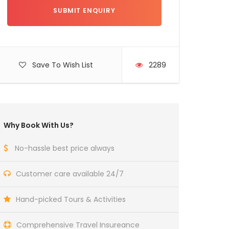
Save To Wish List
2289
Why Book With Us?
No-hassle best price always
Customer care available 24/7
Hand-picked Tours & Activities
Comprehensive Travel Insureance