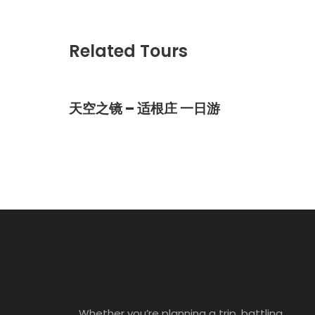
Related Tours
天空之镜 – 适根庄 一日游
Whether you’re planning a trip, battling