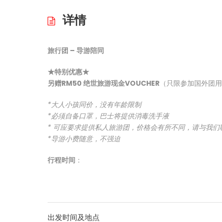
详情
旅行团 – 导游陪同
★特别优惠★
另赠RM50 绝世旅游现金VOUCHER
（只限参加国外团用
*大人小孩同价，没有年龄限制
*必须自备口罩，巴士将提供消毒洗手液
* 可应要求提供私人旅游团，价格会有所不同，请与我
*导游小费随意，不强迫
行程时间
：
出发时间及地点