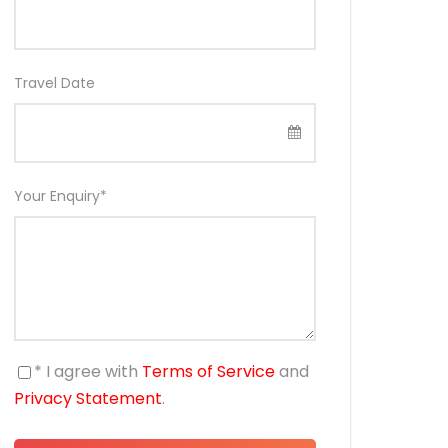
Travel Date
Your Enquiry
*
* I agree with
Terms of Service
and
Privacy Statement
.