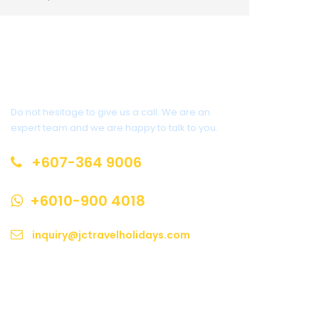
Get a Question?
Do not hesitage to give us a call. We are an
expert team and we are happy to talk to you.
+607-364 9006
+6010-900 4018
inquiry@jctravelholidays.com