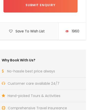
Save To Wish List
1960
Why Book With Us?
No-hassle best price always
Customer care available 24/7
Hand-picked Tours & Activities
Comprehensive Travel Insureance