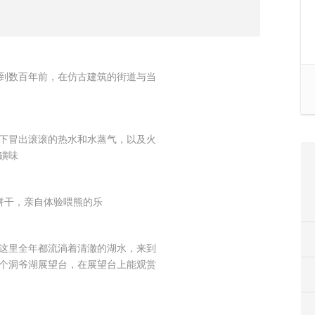
到数百年前，在仿古建筑的街道与当
下冒出滚滚的热水和水蒸气，以及火
磺味
饼干，亲自体验喂熊的乐
这里全年都流淌着清澈的湖水，来到
个洞爷湖展望台，在展望台上能观赏