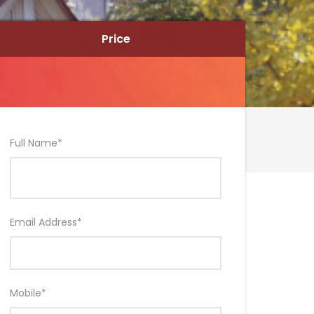
Price
Price
Full Name
*
Email Address
*
Mobile
*