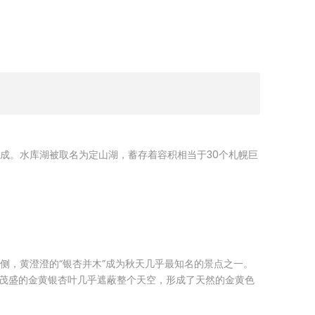
完成。水库湖被取名为定山湖，蓄存着容积相当于30个札幌巨
两侧，黄澄澄的“银杏并木”成为秋天几乎最知名的景点之一。
茂盛的金黄银杏叶几乎遮蔽整个天空，形成了天然的金黄色