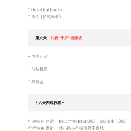
* Hotel Raffinato
* 酒店 (简式早餐)
第六天
札幌-千岁-吉隆坡
~ 自由活动
~ 前往机场
* 早餐盒
* 六天四晚行程 *
行程特色 住宿 – 1晚二世古Hilton酒店，2晚市中心酒店
行程特色 逛街 – 狸小路步行街薄野不夜城