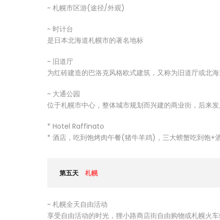
~ 札幌市区游(途径/外观)
~ 时计台
是日本北海道札幌市的著名地标
~ 旧道厅
为红砖建造的巴洛克风格欧式建筑，又称为旧道厅或北海
~ 大通公园
位于札幌市中心，整体城市规划而兴建的商业街，后来发
* Hotel Raffinato
* 酒店，吃到饱烤肉午餐(猪牛羊鸡)，三大螃蟹吃到饱+酒
第五天
札幌
~ 札幌全天自由活动
享受自由活动的时光，狸小路商店街自由购物或札幌火车