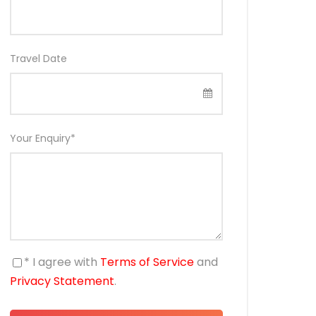
Travel Date
Your Enquiry
*
* I agree with
Terms of Service
and
Privacy Statement
.