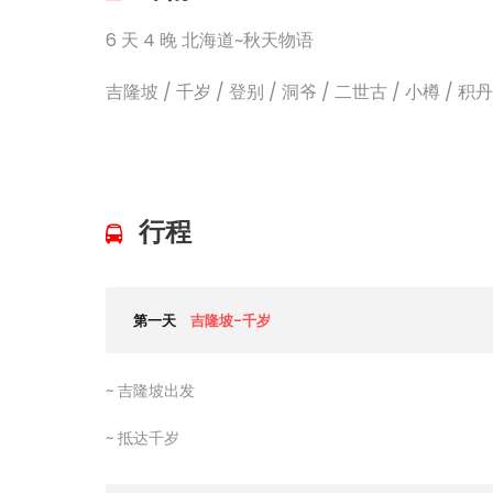
6 天 4 晚 北海道~秋天物语
吉隆坡 / 千岁 / 登别 / 洞爷 / 二世古 / 小樽 / 积
行程
第一天
吉隆坡-千岁
~ 吉隆坡出发
~ 抵达千岁