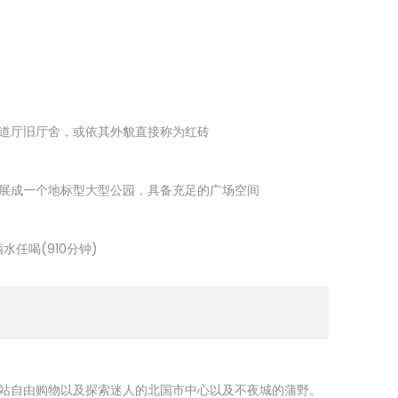
道厅旧厅舍，或依其外貌直接称为红砖
展成一个地标型大型公园，具备充足的广场空间
水任喝(910分钟)
站自由购物以及探索迷人的北国市中心以及不夜城的蒲野。