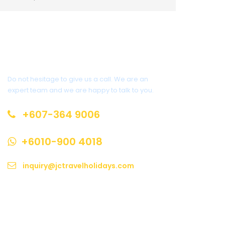
Get a Question?
Do not hesitage to give us a call. We are an
expert team and we are happy to talk to you.
+607-364 9006
+6010-900 4018
inquiry@jctravelholidays.com