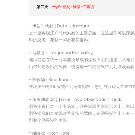
第二天
千岁-登别-洞爷-二世古
~ 伊达时代村 | Date Jidaimura
是一座再现江户时代风貌的主题公园，在这里你可以穿越
时的忍者，花魁一同看花花世界。
~ 地狱谷 | Jikogudani Hell Valley
地狱谷是在约一万年前所形成的爆裂火山口遗迹，从地底
山强烈喷发出的气体，使得这一带的空气中到处弥漫着硫
~ 熊牧场 | Bear Ranch
牧场里约有160头纯种北海道棕熊，您可自行购买苹果或
~ 洞爷湖展望台 | Lake Toya Observation Deck
洞爷湖是日本一个不冻湖，洞爷湖因为靠近活火山，所以
洞爷湖我们会发现这里非常的宽阔，在洞爷湖的山上有一
到整个洞爷湖的美景。
* Niseko Hilton Hote