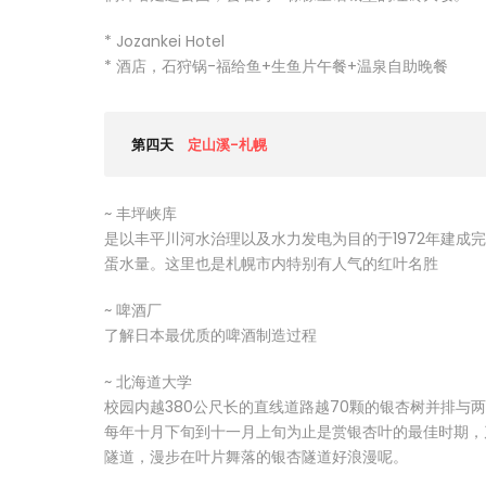
* Jozankei Hotel
* 酒店，石狩锅-福给鱼+生鱼片午餐+温泉自助晚餐
第四天
定山溪-札幌
~ 丰坪峡库
是以丰平川河水治理以及水力发电为目的于1972年建成
蛋水量。这里也是札幌市内特别有人气的红叶名胜
~ 啤酒厂
了解日本最优质的啤酒制造过程
~ 北海道大学
校园内越380公尺长的直线道路越70颗的银杏树并排与
每年十月下旬到十一月上旬为止是赏银杏叶的最佳时期，
隧道，漫步在叶片舞落的银杏隧道好浪漫呢。