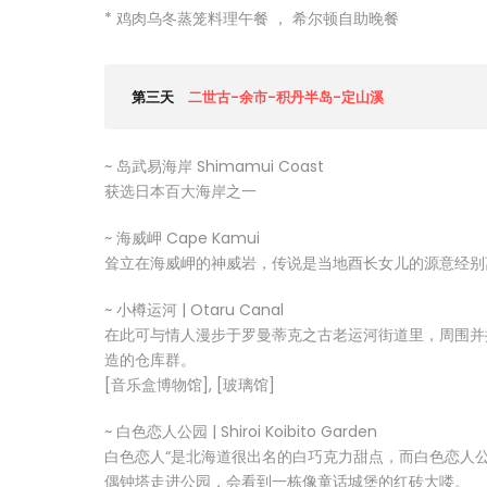
* 鸡肉乌冬蒸笼料理午餐 ， 希尔顿自助晚餐
第三天
二世古-余市-积丹半岛-定山溪
~ 岛武易海岸 Shimamui Coast
获选日本百大海岸之一
~ 海威岬 Cape Kamui
耸立在海威岬的神威岩，传说是当地酉长女儿的源意经别
~ 小樽运河 | Otaru Canal
在此可与情人漫步于罗曼蒂克之古老运河街道里，周围并
造的仓库群。
[音乐盒博物馆], [玻璃馆]
~ 白色恋人公园 | Shiroi Koibito Garden
白色恋人“是北海道很出名的白巧克力甜点，而白色恋人
偶钟塔走进公园，会看到一栋像童话城堡的红砖大喽。