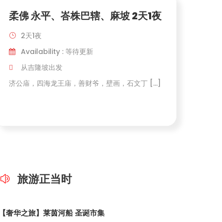
柔佛 永平、峇株巴辖、麻坡 2天1夜
森
2天1夜
Availability : 等待更新
A
从吉隆坡出发
济公庙，四海龙王庙，善财爷，壁画，石文丁 […]
三圣
旅游正当时
【奢华之旅】莱茵河船 圣诞市集