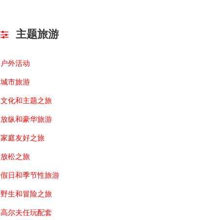
【奢华之旅】阿拉斯加 落基山脉
【奢华
主题旅游
18D15N
9D8
Availability : 06 - 23 May 2022
Avai
户外活动
从吉隆坡出发
从吉
城市旅游
阿拉斯加、寻梦公主号、冰川、西雅图、加拿
兰州、藏
文化和主题之旅
[…]
放纵和豪华旅游
家庭友好之旅
放松之旅
假日和季节性旅游
野生和冒险之旅
高尔夫任玩配套