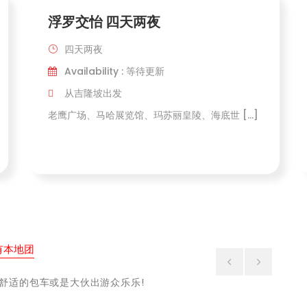
浮罗交怡 四天两夜
四天两夜
Availability : 等待更新
从吉隆坡出发
老鹰广场、马哈展览馆、玛苏丽皇陵、海底世 […]
有本地团
舒适的包车或是大伙出游众乐乐!