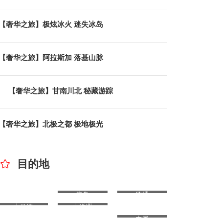
【奢华之旅】极炫冰火 迷失冰岛
槟城 两天一夜
槟城、
两天一夜
三天
【奢华之旅】阿拉斯加 落基山脉
Availability : 等待更新
Avai
吉隆坡出发
从新
【奢华之旅】甘南川北 秘藏游踪
槟城、乔治市旧街道、邱公司、观音庙、印度
槟城、吉
[…]
[…]
【奢华之旅】北极之都 极地极光
目的地
非洲
海岛
欧洲
大马游
大洋洲
南极
北美
亚洲
中国