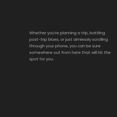
Whether you’re planning a trip, battling
post-trip blues, or just aimlessly scrolling
through your phone, you can be sure
somewhere out from here that will hit the
spot for you.