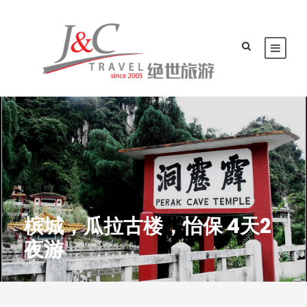
槟城，瓜拉古楼，怡保 4天2
夜游