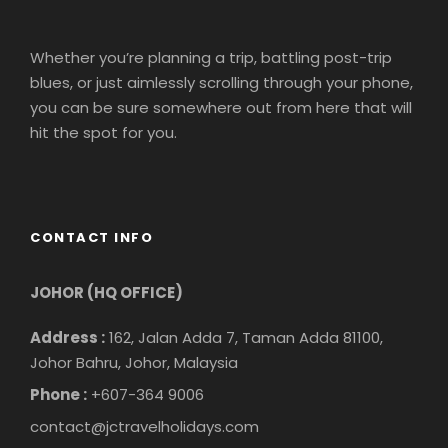
第二天
早上抵达槟城途中你可以一睹槟城第二大桥，全长 24 公里，
Whether you’re planning a trip, battling post-trip
其中 16.9 公里跨越大海。
blues, or just aimlessly scrolling through your phone,
you can be sure somewhere out from here that will
将带 您参观景点：蛇庙、睡佛寺、缅甸佛寺、极乐寺，七姓
hit the spot for you.
桥，槟城壁画。
晚上 前往关仔角寻找美食小吃。
槟城拥有美食天堂的美誉，这里的槟城叻沙、炒果条、福建面
CONTACT INFO
等都远近驰名。
JOHOR (HQ OFFICE)
过后自由活动，当晚住宿于槟城。
第三天
Address :
162, Jalan Adda 7, Taman Adda 81100,
Johor Bahru, Johor, Malaysia
早餐后，离开槟城并前往瓜拉古楼渔村。瓜拉古楼是霹雳州北
Phone :
+607-364 9006
部的一个小渔村，在此您可一览当地 纯朴的渔村风貌，午餐
可自费享用 于瓜拉古楼美食中心，品尝到新鲜海鲜，小吃。
contact@jctravelholidays.com