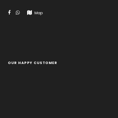
参观呸米厂，咸鸭蛋厂，土产店
Map
出发前往 怡保
参观霹雳洞，火车站，二奶巷
晚餐於美食中心
入住当地酒店
第四天
OUR HAPPY CUSTOMER
早餐后，参观高晶柚子园，於余合饼家购买手信
回到怡保新街场，自由参观壁画，享用当地美食
出发回程
晚上到达新山