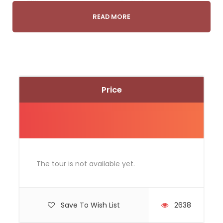
（703685-K）（KPK/LN-4371）
READ MORE
162, Jalan Adda 7, 81100 Johor Bahru, Johor, Malaysia
https://maps.app.goo.gl/xYEriU5gEs3ikHQP8
*其他来回接送地点-距离新山30公里以内 需额外收费RM100
（STAREX接送，最多可乘坐10人）
Price
价格包括
导游
巴士费用
2晚酒店住宿
2早餐，1午餐，1晚餐
The tour is not available yet.
价格不包括
导游小费
Save To Wish List
2638
司机小费