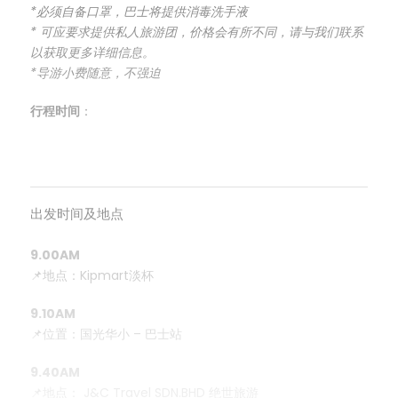
*必须自备口罩，巴士将提供消毒洗手液
* 可应要求提供私人旅游团，价格会有所不同，请与我们联系
以获取更多详细信息。
*导游小费随意，不强迫
行程时间
：
出发时间及地点
9.00AM
📌地点：Kipmart淡杯
9.10AM
📌位置：国光华小 – 巴士站
9.40AM
📌地点： J&C Travel SDN.BHD 绝世旅游