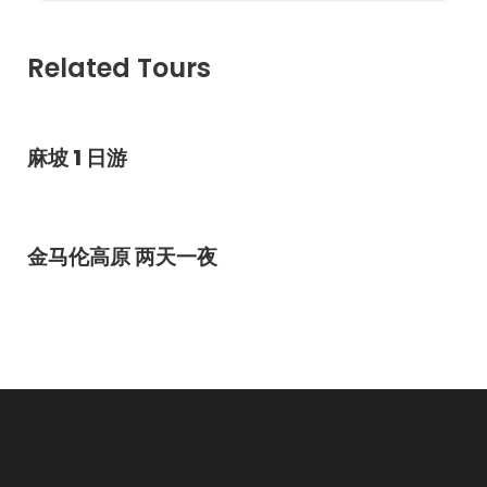
任何私人开支
景点入门票
Related Tours
旅游保险
麻坡 1 日游
行程
金马伦高原 两天一夜
四天两夜游
第一天
傍晚集合于所指定的地点，乘搭巴士前往槟城，夜宿于巴士
内。