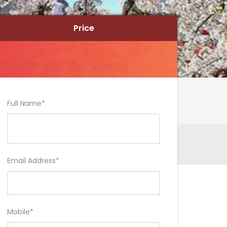
Price
Price
Full Name
*
Email Address
*
Mobile
*