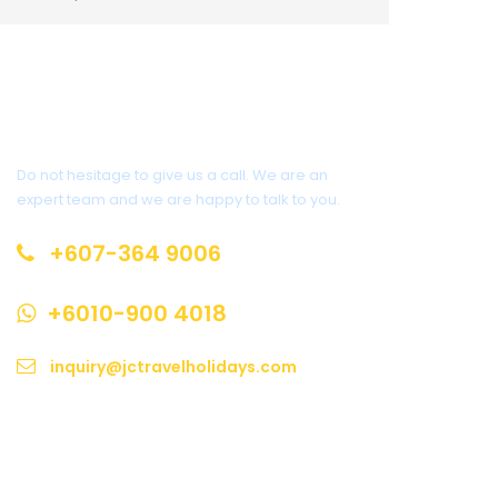
Get a Question?
Do not hesitage to give us a call. We are an
expert team and we are happy to talk to you.
+607-364 9006
+6010-900 4018
inquiry@jctravelholidays.com