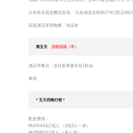
日本有名观赏樱花圣地。 弘前城是在昭和27年(西元19
回返酒店享用晚餐，泡温泉
第五天
启程回国（早）
酒店早餐后，送往新青森车站/机场
离境
* 五天四晚行程 *
配套费用：
RM2940起/成人 （2或3人一房）
RM3580起/成人 （单人房）