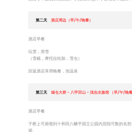
第二天
酒店周边（早/午/晚餐）
酒店早餐
玩雪，滑雪
（雪橇，摩托拉轮胎，雪仓）
回返酒店享用晚餐，泡温泉
第三天
城仓大桥 - 八甲田山 - 浅虫水族馆 （早/午/晚
酒店早餐
于桥上可俯视到十和田八幡平国立公园内屈指可数的名胜
观。