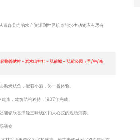
, 从青森县内的水产资源到世界珍奇的水生动物应有尽有
津轻翻菩哒村 - 岩木山神社 - 弘前城 + 弘前公园（早/午/晚
协助烤鱿鱼，配着小酒，另一番体验。
主建造，建筑结构独特，1907年完成。
还能够欣赏津轻三味线的扣人心弦的现场演奏。
场演奏
，木材采用限产的罗汉柏建造，最古老的已耐尽390年风霜