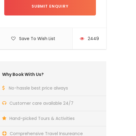
Save To Wish List
2449
Why Book With Us?
No-hassle best price always
Customer care available 24/7
Hand-picked Tours & Activities
Comprehensive Travel Insureance