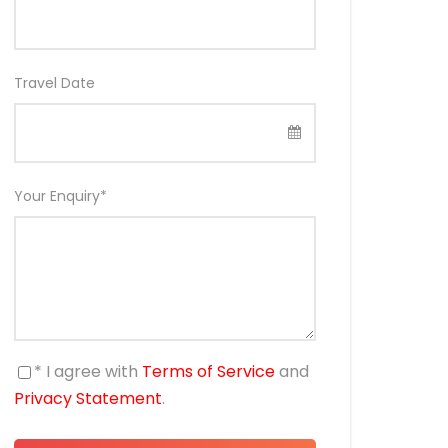
Travel Date
Your Enquiry
*
* I agree with
Terms of Service
and
Privacy Statement
.