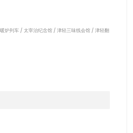
暖炉列车 / 太宰治纪念馆 / 津轻三味线会馆 / 津轻翻
！