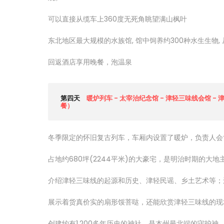
可以直接从缆车上360度无死角眺望满山枫叶
东北地区最大规模的水族馆, 馆中饲养约300种水生生物
回返酒店享用晚餐，泡温泉
第四天
暖炉列车 - 太宰治纪念馆 - 津轻三味线会馆 - 
餐）
冬季限定的怀旧复古列车，车厢内设置了暖炉，负责人会
占地约680坪(2244平米)的大豪宅，是明治时期的大地
介绍津轻三味线的起源和历史、津轻民谣、乡土艺术等；
展示着货真价实的扇形馁菩哒，还能欣赏津轻三味线的现
创建约有1,200多年历史的神社，是本州最北端的守护神